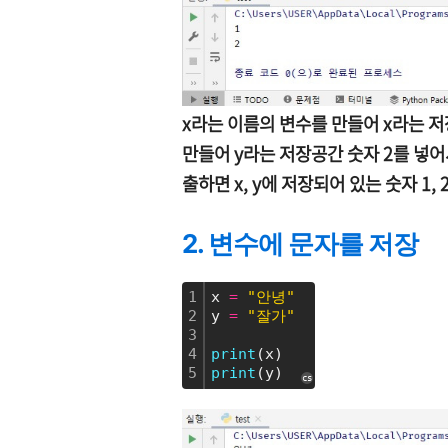
x라는 이름의 변수를 만들어 x라는 저
만들어 y라는 저장공간 숫자 2를 넣어서
출하면 x, y에 저장되어 있는 숫자 1,
2. 변수에 문자를 저장
1
x 
=
"안녕"
2
y 
=
"잘가"
3
4
print
(x)
5
print
(y)
cs