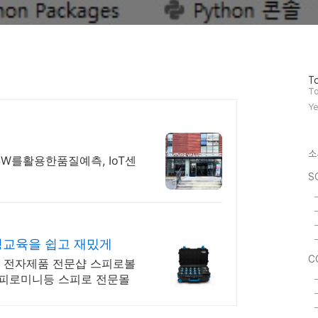
방
To
문
To
자
Ye
수
소
W를활용한품질예측, IoT센
S
딩교육을 쉽고 재밌게
C
라 전자제품 전문샵 스피로볼
스피로미니등 스피로 전문몰