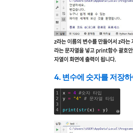
z라는 이름의 변수를 만들어서 z라는
라는 문자열을 넣고 print함수 괄호
자열이 화면에 출력이 됩니다.
4. 변수에 숫자를 저장
1
x 
=
4
#숫자 타입
2
y 
=
"4"
# 문자열 타입
3
4
print
(
str
(x) 
+
 y)
cs