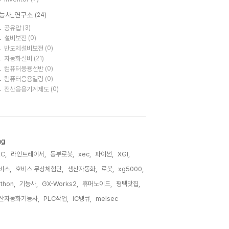
능사_연구소
(24)
공유압
(3)
설비보전
(0)
반도체설비보전
(0)
자동화설비
(21)
컴퓨터응용선반
(0)
컴퓨터응용밀링
(0)
전산응용기계제도
(0)
ag
C,
라인트레이서,
동부로봇,
xec,
파이썬,
XGI,
비스,
호비스 무상체험단,
생산자동화,
로봇,
xg5000,
thon,
기능사,
GX-Works2,
휴머노이드,
평택맛집,
산자동화기능사,
PLC작업,
IC뱅큐,
melsec,