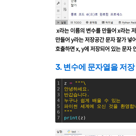
x라는 이름의 변수를 만들어 x라는 저
만들어 y라는 저장공간 문자 잘가 넣어서
호출하면 x, y에 저장되어 있는 문자 
3. 변수에 문자열을 저장
1
z 
=
""
"\
2
안녕하세요.
3
반갑습니다.
4
누구나 쉽게 배울 수 있는
5
파이썬 세계에 오신 것을 환영합
6
"
""
7
print
(z)