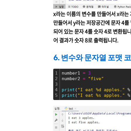
x라는 이름의 변수를 만들어서 x라는 
만들어서 y라는 저장공간에 문자 4를 넣어
되어 있는 문자 4를 숫자 4로 변환됩
어 결과가 숫자 8로 출력됩니다.
6. 변수와 문자열 포맷 
1
number1 
=
3
2
number2 
=
"five"
3
4
print
(
"I eat %d apples."
 %
5
print
(
"I eat %s apples."
 %