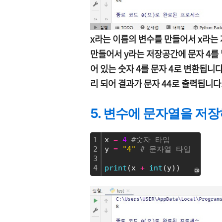
x라는 이름의 변수를 만들어서 x라는 
만들어서 y라는 저장공간에 문자 4를 넣어
어 있는 숫자 4를 문자 4로 변환됩니
리 되어 결과가 문자 44로 출력됩니다
5. 변수에 문자열을 저
1
x 
=
4
#숫자 타입
2
y 
=
"4"
# 문자열 타입
3
4
print
(x 
+
int
(y))
cs